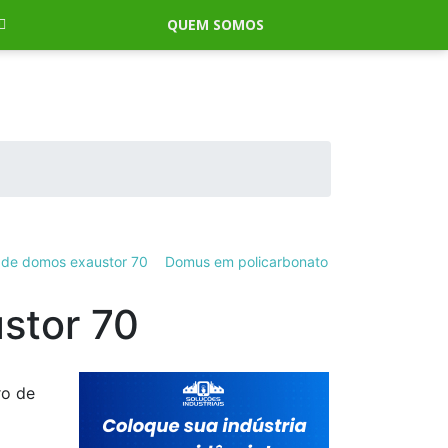
QUEM SOMOS
r de domos exaustor 70
Domus em policarbonato
stor 70
ro de