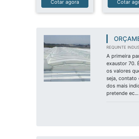
Cotar agora
Cotar ag
ORÇAME
REQUINTE INDUS
A primeira p
exaustor 70. 
os valores qu
seja, contato
dos mais indi
pretende ec...