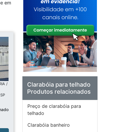
ue em
Clarabóia para telhado
IA /
Produtos relacionados
 SP
Preço de clarabóia para
lhado
telhado
Clarabóia banheiro