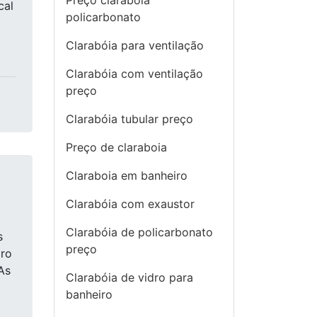
Preço clarabóia
cal
policarbonato
Clarabóia para ventilação
Clarabóia com ventilação
preço
Clarabóia tubular preço
Preço de claraboia
Claraboia em banheiro
Clarabóia com exaustor
Clarabóia de policarbonato
s
preço
dro
As
Clarabóia de vidro para
banheiro