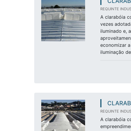
CLARAB
REQUINTE INDUS
A clarabóia c
vezes adotada
iluminado e, 
aproveitament
economizar a 
iluminação de.
CLARAB
REQUINTE INDUS
A clarabóia c
empreendimen