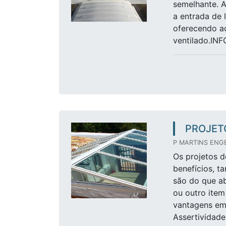
semelhante. A
a entrada de 
oferecendo a
ventilado.I
PROJET
P MARTINS ENGE
Os projetos d
benefícios, t
são do que ab
ou outro item
vantagens em 
Assertividade 