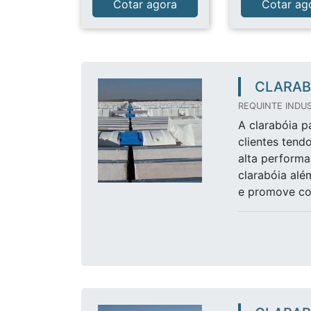
Cotar agora
Cotar ag
CLARAB
REQUINTE INDUS
A clarabóia p
clientes tend
alta performa
clarabóia alé
e promove con