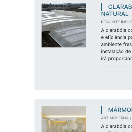
CLARAB
NATURAL
REQUINTE INDUS
A clarabóia c
e eficiência 
ambiente fres
instalação de
irá proporcio
MÁRMO
ART MODERNA /
A clarabóia c