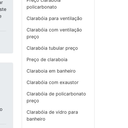
Preço clarabóia
ar
policarbonato
ste
e
Clarabóia para ventilação
Clarabóia com ventilação
preço
Clarabóia tubular preço
Preço de claraboia
Claraboia em banheiro
Clarabóia com exaustor
Clarabóia de policarbonato
preço
ão
Clarabóia de vidro para
banheiro