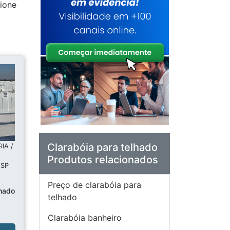
cione
Clarabóia para telhado
IA /
Produtos relacionados
 SP
Preço de clarabóia para
lhado
telhado
Clarabóia banheiro