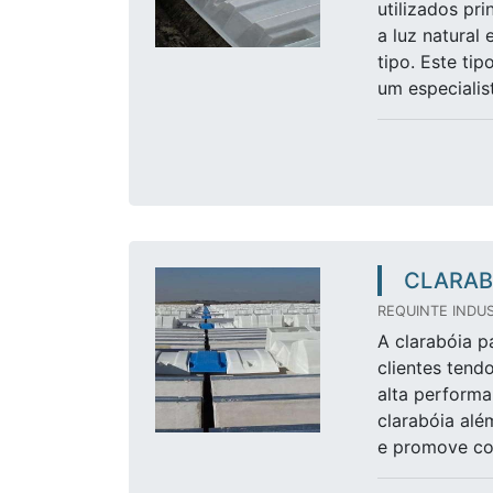
utilizados pr
a luz natural
tipo. Este ti
um especialist
CLARAB
REQUINTE INDUS
A clarabóia p
clientes tend
alta performa
clarabóia alé
e promove con