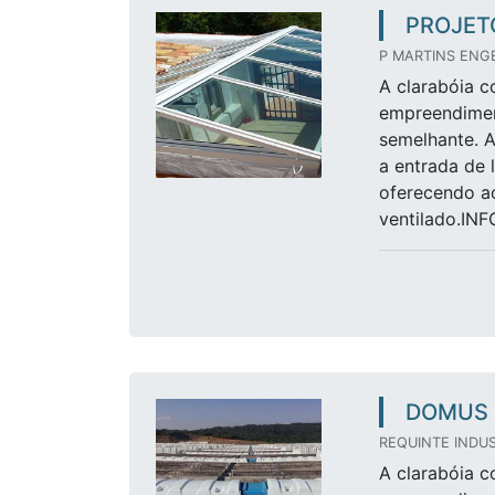
PROJET
P MARTINS ENGE
A clarabóia c
empreendimen
semelhante. A
a entrada de 
oferecendo a
ventilado.I
DOMUS 
REQUINTE INDUS
A clarabóia c